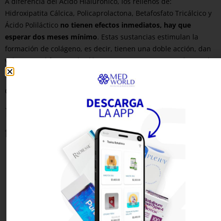
A diferencia del Ácido Hialurónico, los rellenos de:
Hidroxipatita Cálcica, Policaprolactona, Betafosfato Tricálcico y
Ácido Poliláctico
no tienen efectos inmediatos, hay que
esperar dos meses mínimo
. Estas sustancias estimulan la
formación de colágeno, es decir, tienen una doble acción, dan
volumen y al formar el colágeno tenemos un mayor número de
células que también rellenan.
Otro beneficio es la duración del producto, que es mayor.
Particularidades de cada uno de los
fillers:
Hidroxipatita cálcica (Radiesse): dura aproximadamente
un año y además de su efecto volumen , genera la
formación de colágeno produciendo un efecto tensor. Por
lo general se realizan depósitos en abanico con la ayuda
de una cánula. Los puntos de entrada coincidirán con
zonas donde se necesite reducir la flacidez