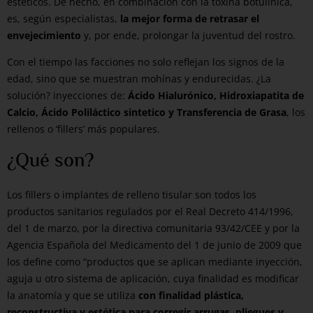
estéticos. De hecho, en combinación con la toxina botulínica,
es, según especialistas,
la mejor forma de retrasar el
envejecimiento
y, por ende, prolongar la juventud del rostro.
Con el tiempo las facciones no solo reflejan los signos de la
edad, sino que se muestran mohínas y endurecidas. ¿La
solución? inyecciones de:
Ácido Hialurónico, Hidroxiapatita de
Calcio, Ácido Poliláctico sintetico y Transferencia de Grasa
, los
rellenos o ‘fillers’ más populares.
¿Qué son?
Los fillers o implantes de relleno tisular son todos los
productos sanitarios regulados por el Real Decreto 414/1996,
del 1 de marzo, por la directiva comunitaria 93/42/CEE y por la
Agencia Española del Medicamento del 1 de junio de 2009 que
los define como “productos que se aplican mediante inyección,
aguja u otro sistema de aplicación, cuya finalidad es modificar
la anatomía y que se utiliza
con finalidad plástica,
reconstructiva y estética para corregir arrugas, pliegues y