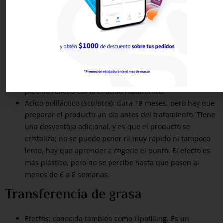
Policaprolactona (Ellansé): se puede ajustar su duración
entre 1 y 3 años, dependiendo del tamaño de la molécula
policaprolactona. Se inyecta muy bien, consigo
resultados muy naturales con la técnica “botones de
anclaje”, lo dejo en puntos de sujeción y los cruzo.
Betafosfato tricálcico (Atleán): dura 12 meses no está
indicado para eliminar arrugas, sino flacidez, retrae la
piel, no rellena como el ácido hialurónico.
Ácido poliláctico (Sculptra): dura 18 meses, pero hay que
preparar el producto un día antes del tratamiento. Tiene
una desventaja adicional, y es que el producto se
cristaliza; no se puede poner ni muy rápido ni tampoco
lento, hay que aprender a cogerle el punto. El efecto es
más plástico, pero no se percibe hasta que pasen al
menos de 6 a 8 semanas.
Transferencia de grasa
Efectos: conocida también como Lipofilling. Es un