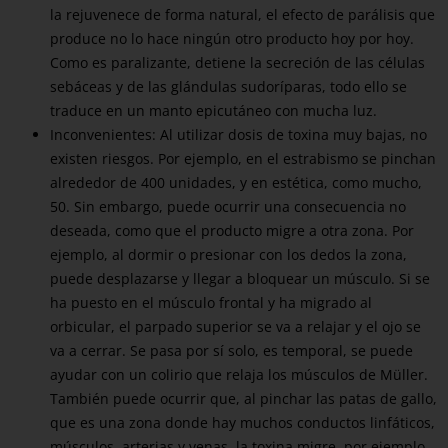
la rejuvenece de forma natural, el efecto de parálisis que
produce no lo hace ningún otro producto hoy por hoy.
Como es paralizante, detiene la secreción de las células
sebáceas y de las glándulas sudoríparas, todo ello se
traduce en un manto epicutáneo con mucha luz.
Inconvenientes: Al utilizar dosis de toxina muy bajas, no
existen riesgos. Por ejemplo, en el estrabismo se pinchan
alrededor de 400 unidades, y en estética, como mucho,
50. Sin embargo, puede ocurrir una consecuencia no
deseada, como que el producto migre a otra zona. Por
ejemplo, al dormir o presionar con los dedos la zona,
puede desplazarse y llegar a bloquear un músculo. Si se
ha puesto en el músculo frontal y ha migrado al
orbicular, el parpado superior se va a relajar y el ojo se
va a cerrar. Se pasa por sí solo, es temporal, se puede
ayudar con un colirio que relaja los músculos de Müller.
También puede ocurrir que, al pinchar las patas de gallo,
que es una zona donde hay muchos conductos linfáticos,
músculos, arterias y venas, la toxina migre, por ejemplo,