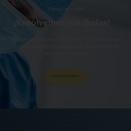
CONSULTANOS
¡Resolvemos tus dudas!
Envíanos un mensaje con tus dudas y nos pondremos
en contacto contigo lo antes posible. ¡Med World está
aquí para escucharte!
CONTÁCTANOS