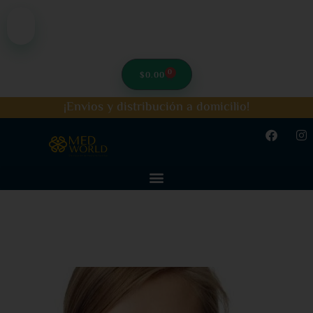
0
$
0.00
¡Envios y distribución a domicilio!