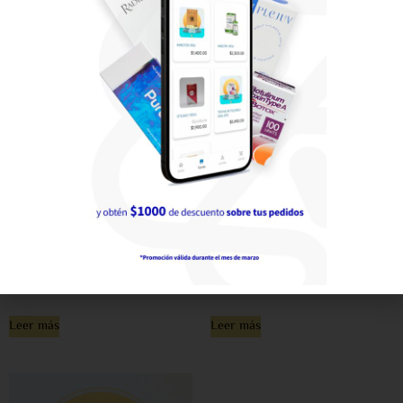
TELICA UNGUENTO
ACIDO HIALURONICO NCTF
FORMULA MAGISTRAL
X VIAL
$
489.00
$
3,290.00
Leer más
Leer más