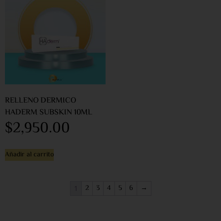
RELLENO DERMICO
HADERM SUBSKIN 10ML
$
2,950.00
Añadir al carrito
2
3
4
5
6
→
1