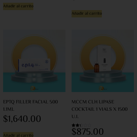
Añadir al carrito
Añadir al carrito
EPTQ FILLER FACIAL 500
MCCM CLH LIPASE
1.1ML
COCKTAIL 1 VIALS X 1500
$
1,640.00
U.I.
$
875.00
Valorado
en
Añadir al carrito