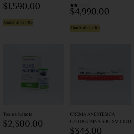
$
1,590.00
$
4,990.00
Valorado
en
2.00
de 5
Añadir al carrito
Añadir al carrito
Toxina Nabota
CREMA ANESTESICA
$
2,300.00
C/LIDOCAINA 30G SM LIDO
$
343.00