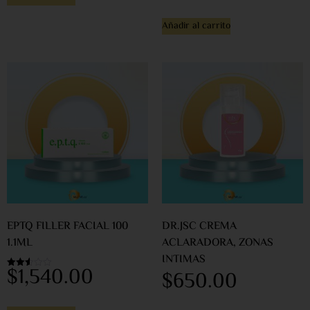
2.29
de 5
Añadir al carrito
EPTQ FILLER FACIAL 100
DR.JSC CREMA
1.1ML
ACLARADORA, ZONAS
INTIMAS
$
1,540.00
$
650.00
Valorado
en
2.56
de 5