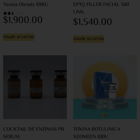
Toxina Otesaly 100IU
EPTQ FILLER FACIAL 300
1.1ML
$
1,900.00
$
1,540.00
Valorado
en
2.44
de 5
Añadir al carrito
Añadir al carrito
COCKTAIL DE ENZIMAS PB
TOXINA BOTULINICA
SERUM
XEOMEEN 100U