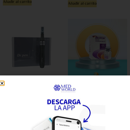
Añadir al carrito
Añadir al carrito
DR. PEN MICRONEEDLING
TOXINA BOTULINICA 100U
$
1,600.00
BTX
$
5,600.00
Añadir al carrito
Añadir al carrito