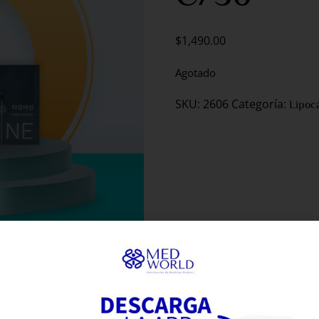
$
1,490.00
Agotado
SKU:
2606
Categoría:
Lipoc