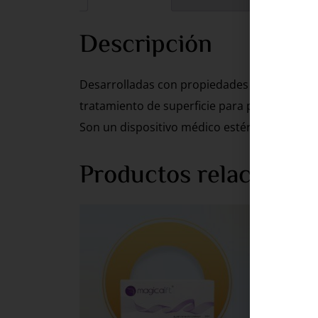
Descripción
Desarrolladas con propiedades únicas, como 
tratamiento de superficie para permitir un de
Son un dispositivo médico estéril de un solo
Productos relacionad