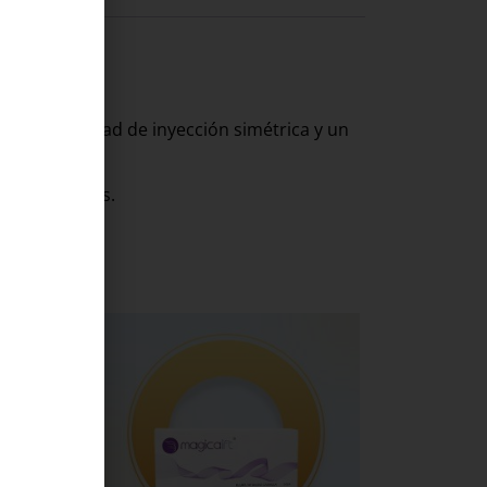
na profundidad de inyección simétrica y un
os y los senos.