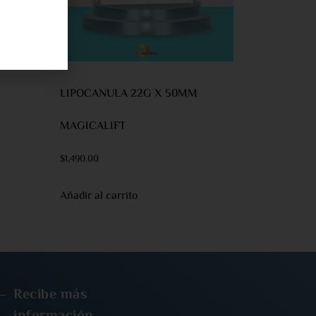
LIPOCANULA 22G X 50MM
MAGICALIFT
$
1,490.00
Añadir al carrito
Recibe más