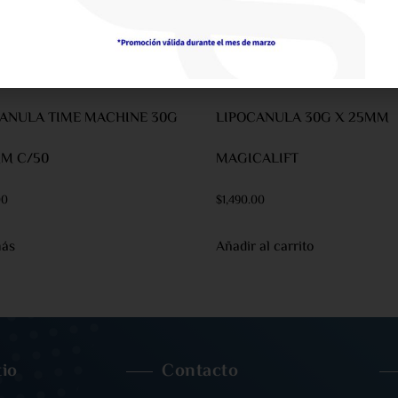
ANULA TIME MACHINE 30G
LIPOCANULA 30G X 25MM
M C/50
MAGICALIFT
00
$
1,490.00
más
Añadir al carrito
tio
Contacto