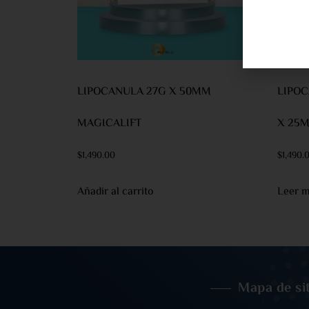
LIPOCANULA 27G X 50MM
LIPOC
MAGICALIFT
X 25M
$
1,490.00
$
1,490.
Añadir al carrito
Leer 
Mapa de si