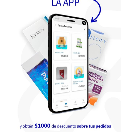
la graduación centimética a lo largo del tubo para crear u
slizamiento perfecto en la piel.
 uso diseñado para la siesta en áreas como la cara, los braz
os