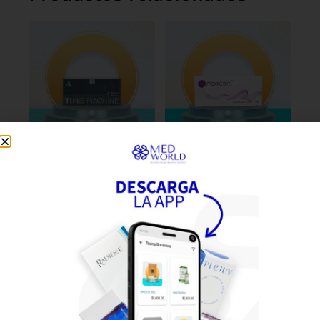
MICRO CANULA TIME
LIPOCANULA 30G X 25MM
MACHINE 25G X 50MM
MAGICALIFT
C/50
$
1,490.00
$
2,824.00
Añadir al carrito
Leer más