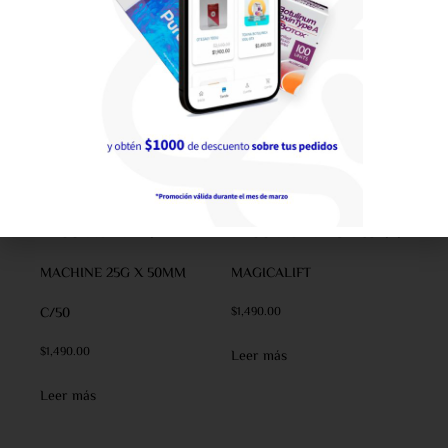
LIPOCANULA TIME
LIPOCANULA 27G X 38MM
MACHINE 25G X 50MM
MAGICALIFT
C/50
$
1,490.00
$
1,490.00
Leer más
Leer más