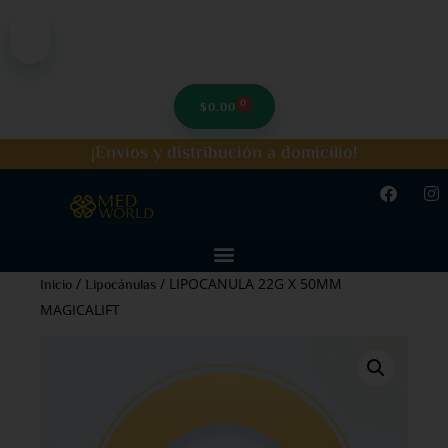
0
$
0.00
¡Envios y distribución a domicilio!
/
/ LIPOCANULA 22G X 50MM
Inicio
Lipocánulas
MAGICALIFT