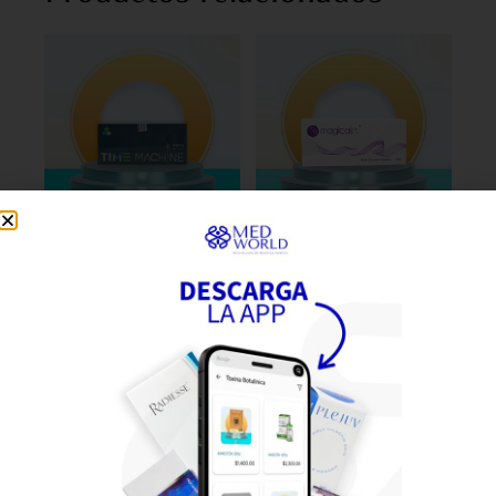
MICRO CANULA TIME
LIPOCANULA 22G X 50MM
MACHINE 23G X 50MM
MAGICALIFT
C/50
$
1,490.00
$
2,824.00
Añadir al carrito
Leer más