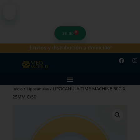
0
$
0.00
¡Envios y distribución a domicilio!
/
/ LIPOCANULA TIME MACHINE 30G X
Inicio
Lipocánulas
25MM C/50